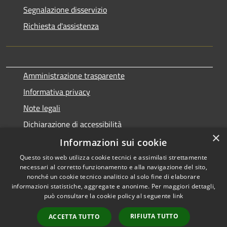
Segnalazione disservizio
Richiesta d'assistenza
Amministrazione trasparente
Informativa privacy
Note legali
Dichiarazione di accessibilità
×
Piano di miglioramento del sito e dei servizi
Informazioni sui cookie
Questo sito web utilizza cookie tecnici e assimilati strettamente
necessari al corretto funzionamento e alla navigazione del sito,
nonché un cookie tecnico analitico al solo fine di elaborare
informazioni statistiche, aggregate e anonime. Per maggiori dettagli,
RSS
Copyright © 2026 • Comune di
può consultare la cookie policy al seguente
link
Accessibilità
Castiglione a Casauria •
Privacy
Municipium
Powered by
•
RIFIUTA TUTTO
ACCETTA TUTTO